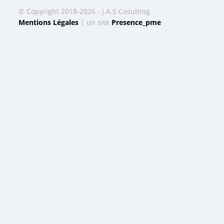
© Copyright 2018-2026 - J.A.S Cosulting
Mentions Légales
| un site
Presence_pme